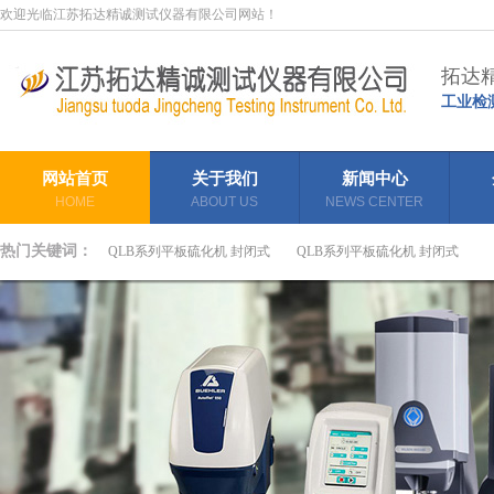
欢迎光临江苏拓达精诚测试仪器有限公司网站！
拓达
工业检
网站首页
关于我们
新闻中心
HOME
ABOUT US
NEWS CENTER
热门关键词：
QLB系列平板硫化机 封闭式
QLB系列平板硫化机 封闭式
JPL数显电子拉力机（独柱）
JPL蜂窝铝拉力试验机
JPL瓶塞穿刺试验机
JPL环刚度试验机
JPL数显电子拉力机（单柱立式）
JPL数显电子拉力机（龙门落地式）
JPL数显电子拉力机（龙门台式）
JPL数显电子拉力机（龙门立式）
JPL电脑万能试验机（龙门落地式）