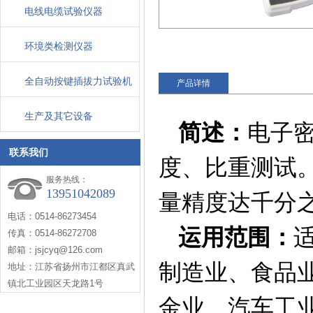
电线电缆试验仪器
环境类检测仪器
全自动按键插拔力试验机
产品详情
生产及其它设备
简述：
电子
联系我们
度、比重测试
服务热线：
13951042089
量精度达
千
分
电话：0514-86273454
运用范围：
传真：0514-86272708
邮箱：jsjcyq@126.com
制造业、食品
地址：江苏省扬州市江都区真武
镇北工业园区天龙路1号
金业、汽车工